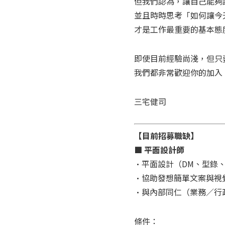
但我們認為，讓自己能夠
並且時時思考「如何讓今
才是工作最重要的基本態
即使目前經驗尚淺，但只
我們都非常歡迎你的加入
三宅健司
【目前招募職缺】
■ 平面設計師
•平面設計（DM、型錄
•協助發想簡單文案與視
•與內部同仁（業務／行
條件：