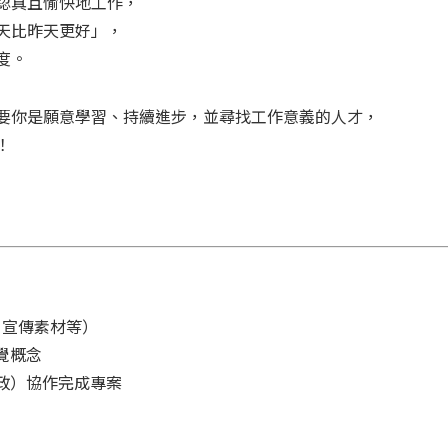
認真且愉快地工作，
天比昨天更好」，
度。
要你是願意學習、持續進步，並尋找工作意義的人才，
！
、宣傳素材等）
覺概念
政）協作完成專案