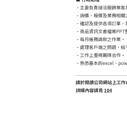
•主要負責接洽服飾業客
•詢價、報價及業務相關
•確認及提供各項訂單，
•商品資訊文書檔案PPT
•每月帳務請款之作業。
•處理客戶端之問題，給
•工作上重視團隊合作。
•熟悉基本的excel、pow
請於閱讀公司網站上工作
詳細內容請見
104