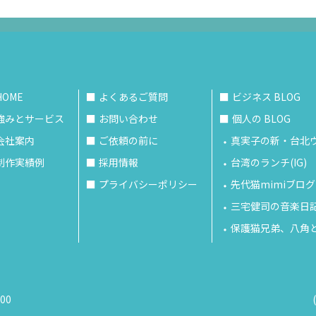
HOME
よくあるご質問
ビジネス BLOG
強みとサービス
お問い合わせ
個人の BLOG
会社案内
ご依頼の前に
真実子の新・台北
制作実績例
採用情報
台湾のランチ(IG)
プライバシーポリシー
先代猫mimiブログ
三宅健司の音楽日記 (
保護猫兄弟、八角と
00