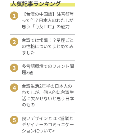
人気記事ランキング
【台湾の中国語】注音符号
1
って何？日本人のわたしが
思う「ㄅㄆㄇㄈ」の魅力
台湾では常識！？星座ごと
2
の性格についてまとめてみ
ました
多言語環境でのフォント問
3
題3選
台湾生活2年半の日本人の
4
わたしが、個人的に台湾生
活に欠かせないと思う日本
のもの
良いデザインとは <営業と
5
デザイナーのコミュニケー
ションについて>