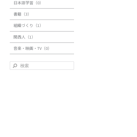
日本語学習（0）
書籍（3）
組織づくり（1）
関西人（1）
音楽・映画・TV（0）