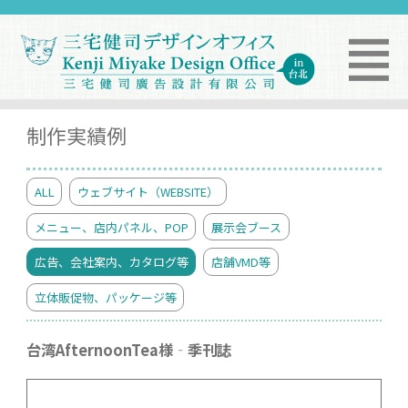
制作実績例
ALL
ウェブサイト（WEBSITE）
メニュー、店内パネル、POP
展示会ブース
広告、会社案内、カタログ等
店舗VMD等
立体販促物、パッケージ等
台湾AfternoonTea様‐季刊誌