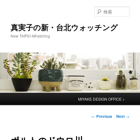
検
索
真実子の新・台北ウォッチング
New TAIPEI-Whatching
Main
MIYAKE DESIGN OFFICE >
menu
Post
←
Previous
Next
→
navigation