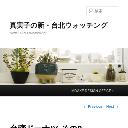
検
索
真実子の新・台北ウォッチング
New TAIPEI-Whatching
Main
MIYAKE DESIGN OFFICE >
menu
Post
←
Previous
Next
→
navigation