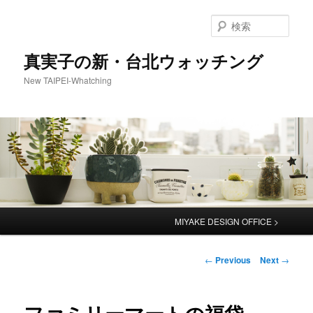
検
索
真実子の新・台北ウォッチング
New TAIPEI-Whatching
Main
MIYAKE DESIGN OFFICE >
menu
Post
←
Previous
Next
→
navigation