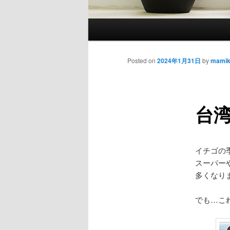
Main
menu
Posted on
2024年1月31日
by
mami
台
イチゴの
スーパー
多くなり
でも…こ