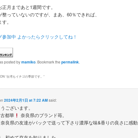
お正月まであと1週間です。
が整っていないのですが、まあ、60％できれば、
ます。
グ参加中 よかったらクリックしてね！
was posted by
mamiko
. Bookmark the
permalink
.
ON “
台湾もイチゴの季節です。
”
on
2024年2月1日 at 7:22 AM
said:
ようございます。
 古都華
奈良県のブランド苺。
、奈良県の友達がパックで送って下さり濃厚な味&香りの良さに感動
。
時、初めて存在を知りました。