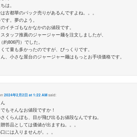
にちは。
では古都華のパック売りがあるんですよね。。。
いです。夢のよう。
産のイチゴもなかなかのお値段です。
、スタッフ推薦のジャージャー麺を注文しましたが、
元（約806円）でした。
しくて量も多かったのですが、びっくりです。
ろん、小さな屋台のジャージャー麺はもっとお手頃価格です。
on
2024年2月2日 at 1:22 AM
said:
さん
キでもそんなお値段ですか！
のさくらんぼも、目が飛び出るお値段なんですね。
、贈答品としては価値が出ますね。。。
の口には入りませんが。。。