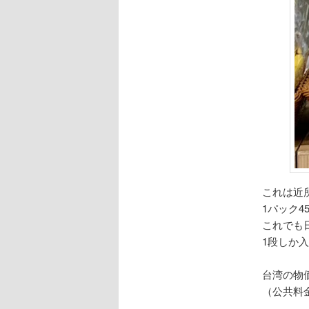
これは近
1パック4
これでも
1段しか
台湾の物
（公共料