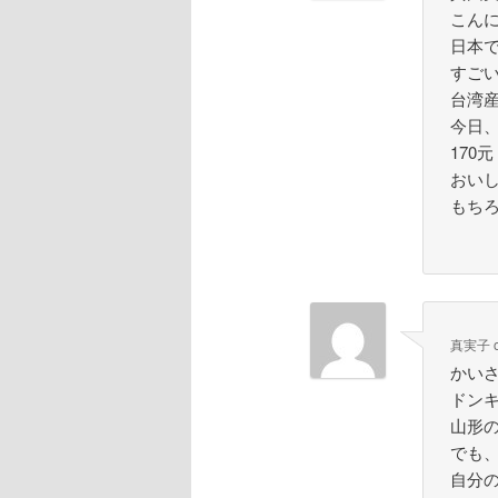
こん
日本
すご
台湾
今日
170
おい
もち
真実子
かい
ドン
山形
でも
自分