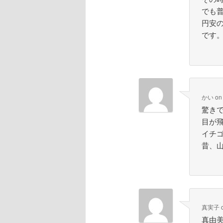
でも
円安
です
かい
o
驚き
目が
イチゴ
昔、山
真実子
真由