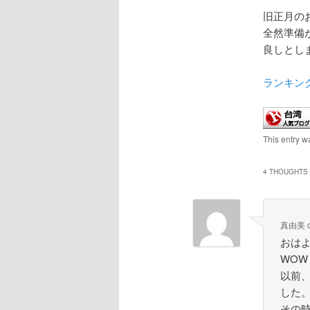
旧正月の
全然準備
良しとし
ランキン
This entry 
4 THOUGHTS 
真由美
おは
WOW
以前
した
その