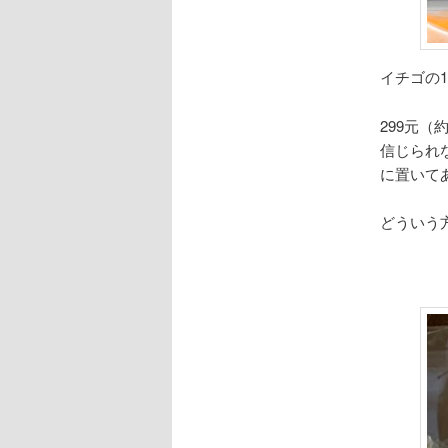
イチゴの
299元（
信じられ
に置いて
どういう