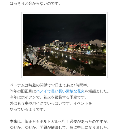
はっきりと分からないのです。
ベトナムは時差の関係で17日まであと1時間半。
昨年の旧正月は
ハノイで長い長い素敵な花火
を堪能ました。
今年はホイアンで、花火を鑑賞する予定です。
外はもう車やバイクでいっぱいです。イベントを
やっているようです。
本来は、旧正月もポルトガルへ行く必要があったのですが、
なぜか、なぜか、問題が解決して、急に中止になりました。