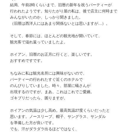
結局、午前2時くらいまで、旧暦の新年を祝うパーティーが
行われたようです。知りたがり屋の私は、後で店主に何時まで
みんながいたのか、しっかり聞きました。
（旧暦は西洋人にはあまり関係ないとは思いますが…）。
そして、春節には、ほとんどの観光地が開いていて、
観光客で溢れ返っていましたよ。
ホイアン、旧暦のお正月に行くと、楽しいです。
おすすめですです。
ちなみに私は観光名所には興味がないので、
パーティーの行われたすぐ近くのホテルで
のんびりしていました。時々、部屋に蟻さんが
出現するのですが、まあ、これはこれでご愛嬌。
ゴキブリだったら、困りますが。
ホイアンの気温は少し高め。最高気温27度くらいだったと
思います。ノースリーブ、帽子、サングラス、サンダル
を準備した方が良いです。
でも、汗がダラダラ出るほどではなく、