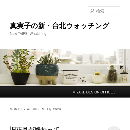
検
索
真実子の新・台北ウォッチング
New TAIPEI-Whatching
Main
MIYAKE DESIGN OFFICE >
menu
MONTHLY ARCHIVES:
2月 2026
旧正月が終わって