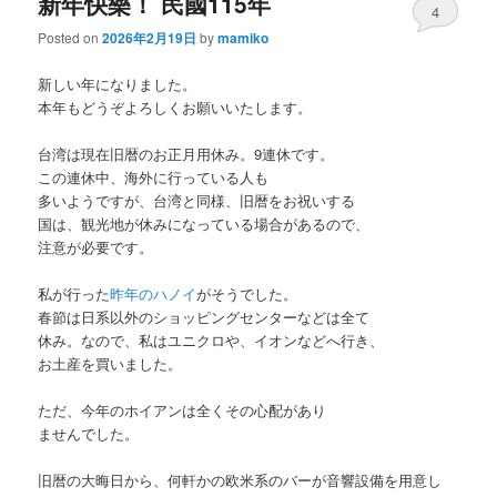
新年快樂！ 民國115年
4
Posted on
2026年2月19日
by
mamiko
新しい年になりました。
本年もどうぞよろしくお願いいたします。
台湾は現在旧暦のお正月用休み。9連休です。
この連休中、海外に行っている人も
多いようですが、台湾と同様、旧暦をお祝いする
国は、観光地が休みになっている場合があるので、
注意が必要です。
私が行った
昨年のハノイ
がそうでした。
春節は日系以外のショッピングセンターなどは全て
休み。なので、私はユニクロや、イオンなどへ行き、
お土産を買いました。
ただ、今年のホイアンは全くその心配があり
ませんでした。
旧暦の大晦日から、何軒かの欧米系のバーが音響設備を用意し