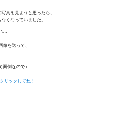
の写真を見ようと思ったら、
もなくなっていました。
ハ….
画像を送って、
て面倒なので）
らクリックしてね！