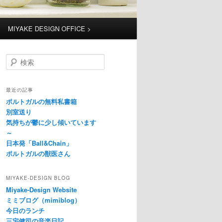
MIYAKE DESIGN OFFICE >
検
索
最近の記事
ポルトガルの無料私書箱
別室送り
気持ちが鬱に少し傾いています
～
日本発「Ball&Chain」
ポルトガルの獣医さん
MIYAKE-DESIGN BLOG
Miyake-Design Website
ミミブログ（mimiblog）
今日のランチ
三宅健司の音楽日記