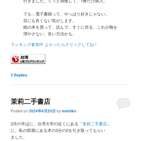
行きました。ぐっと我慢して、1冊だけ購入。
でも…電子書籍って、やっぱり好きじゃない。
目にも良くない気がします。
紙の本を買って、読んで、すぐに売る、これが物を
増やさない、良い方法かも。
ランキング参加中 よかったらクリックしてね！
2
Replies
茉莉二手書店
Posted on
2024年4月23日
by
mamiko
3月の半ばに、台湾大学の近くにある「
茉莉二手書店
」
に、私の部屋にある本の3分の2を引き取ってもらい
ました。