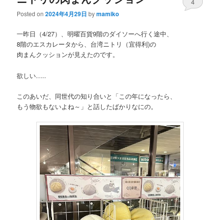
4
Posted on
2024年4月29日
by
mamiko
一昨日（4/27）、明曜百貨9階のダイソーへ行く途中、
8階のエスカレータから、台湾ニトリ（宜得利)の
肉まんクッションが見えたのです。
欲しい…..
このあいだ、同世代の知り合いと「この年になったら、
もう物欲もないよね～」と話したばかりなにの。